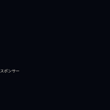
LINE で相談する
まず ChatGPT に聞いてみる
スポンサー