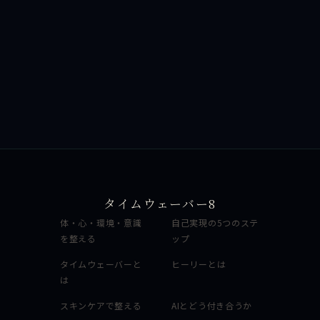
タイムウェーバー8
体・心・環境・意識
自己実現の5つのステ
を整える
ップ
タイムウェーバーと
ヒーリーとは
は
スキンケアで整える
AIとどう付き合うか