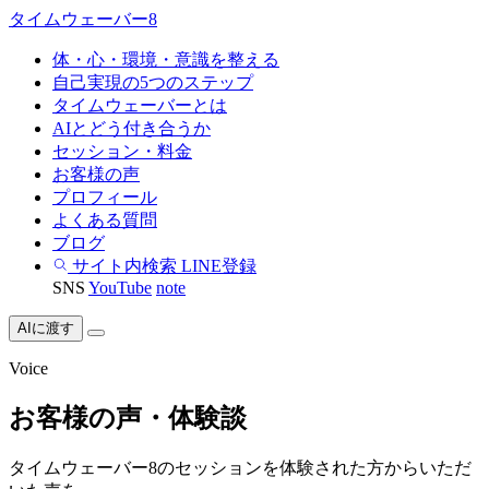
タイムウェーバー
8
体・心・環境・意識を整える
自己実現の5つのステップ
タイムウェーバーとは
AIとどう付き合うか
セッション・料金
お客様の声
プロフィール
よくある質問
ブログ
サイト内検索
LINE登録
SNS
YouTube
note
AIに渡す
Voice
お客様の声・体験談
タイムウェーバー8のセッションを体験された方からいただ